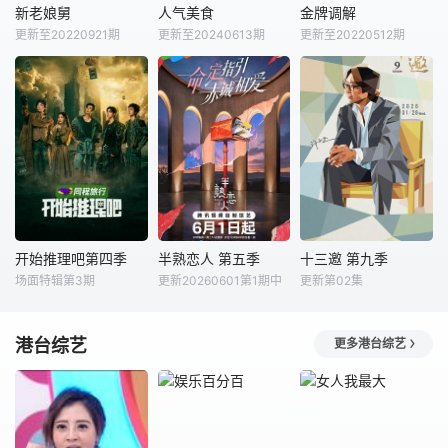
新老娘舅
人气美食
金牌调解
新老娘舅
人气美食
金牌调解
更新至20220921期
更新至20240613期
更新至20220512期
房海燕
杨蕾
阿楠
洋子
主持人：
章亭
柏万青
路易
邀请一对（或多
《新老娘舅》栏目
开办于2007年的
个）有矛盾的当事
是一档全国首创的
《人气美食》为美
人进入演播室，主
调解类谈话节目，
食榜单、人气小
持人和人民调解员
由新娱乐和上海市
店、民间美食、烹
现场为当事人排忧
司法局联合制作。
饪厨艺和饮食风俗
解难，通过节目告
节目以调解百姓纠
为主要内容的美食
诉观众面对纠纷的
纷、营造和谐社会
文化节目。《人气
智慧和解决矛盾的
为宗旨，用老百姓
美食》为星尚传媒
艺术，将真实事件
喜闻乐见的形式，
著名的三大资讯节
和综艺手段完美交
开始推理吧第四季
半熟恋人 第五季
十三邀 第九季
开始推理吧第四季
半熟恋人 第五季
十三邀 第九季
潜移默化地宣传国
目之一，现在已成
融，塑造全新节目
场面特辑第3期
更新20260601第1期中
更新第02集
未知
谢依霖
董璇
许知远
家的政策法规，受
为上海美食最权威
模式。节目中将大
张纯烨
到了观众的广泛欢
的指南。 《人
力体现人文关怀和
《开始推理吧4》
腾讯视频、单向空
迎。开播
气美食
心理疏导，倡导文
港台综艺
是一档开放式真人
命定指引，赤诚相
间联合出品，尤里
更多港台综艺
明积极、健康向上
社交推理游戏综
爱。第五季将讲述
卡工作室研创的
的社会风尚。
艺。由刘宇宁、金
十二位素人嘉宾的
《十三邀》第九
靖、张凌赫、时代
恋爱故事，他们历
季，迎来崭新的开
少年团丁程鑫、周
经命运选择、心动
始。在时代巨变
柯宇组成的玩家团
拉扯与现实抉择，
中，尝试打破思想