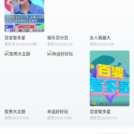
将共同进入游戏世
在真诚奔赴中直面
的悬浮，深入世界
界《推门》，他们
情感挑战、完成自
粗砺而真实的肌
将沉浸式体验不同
我成长，呈现热烈
理。许知远与那些
的角色人生、团结
又坦荡的半熟龄恋
对时代持有独特见
协作通关四大主题
爱图景。
解的嘉宾同行，在
副本，探索
具体的行动中辨认
百变智多星
娱乐百分百
女人我最大
百变智多星
娱乐百分百
女人我最大
更新至20240104期
更新30230724
更新20231228
未知
徐熙媛
徐熙娣
蓝心湄
罗志祥
《女人我最大》是
《娱乐百分百》是
台湾一个女性类的
八大综合台一档娱
电视娱乐节目，讨
乐新闻节目，每天
论各种女性感兴趣
报道最新的娱乐新
的话题——从头到
闻，节目还会请嘉
脚，从里到外，从
宾现场访谈！节目
身体到心灵。本书
贴近年轻族群，介
根据中国大陆的流
绍时下流行的装
行趋势，对这个节
扮、以及艺人的流
目进行了深度挖掘
型男大主厨
命运好好玩
百变智多星
型男大主厨
命运好好玩
百变智多星
行教室，有固定的
和梳理，并有针对
更新20231109
更新20231108
更新至20240117
曾国城
陈乔恩
何笃霖
杨绣惠
梁赫群
葉欣眉等
特别企划，邀请艺
性地推荐了很多产
夏于乔
马世莉
人完成从未尝试过
品，是一
&nbsp; &nbsp; &n