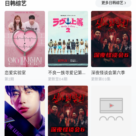
的事情。
日韩综艺
《型男大主厨》自
《命运好好玩》是
bsp; &nbsp;綜藝鬼
更多日韩综艺
2006年7月10日首
台湾一档很受欢迎
才與益智小天后全
播推出以来，收视
的命理节目,各类风
新組合：梁赫群x葉
率长期占据台湾美
水、星座、命理占
欣眉。從百變的生
食教学类节目收视
卜等时下社交必备
活中吸收意想不到
第一名的位置，内
的流行话题,节目里
的知識，敬請期待
容综合烹饪节目性
全部都有,关于爱
Coming Soon，一
质及综艺竞赛型
情、命运、事业等
起成為智多星！
态，也成为艺人宣
也都一网打尽。
传作品必上的一个
节目。
恋爱实验室
不良一族寻爱记第二季
深夜怪谈会第六季
恋爱实验室
不良一族寻爱记第二季
深夜怪谈会第六季
第2期
更新至04期
更新第03集
查尔斯
李周宪
山野仁
AK-69
金九拉
金淑
永野
金浩英
单身男女参加超乎
想象的荒唐相亲，
本季将舞台搬到了
从第一次见面开
阳光明媚的冲绳，
始，脑停止的情况
来自日本各地的暴
就接连不断。在如
走族与不良男女齐
此异想天开的情境
聚新学校。他们将
中，爱情真的能绽
带着各自复杂的过
放吗？
去在海边展开共同