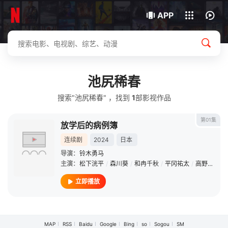
我的观影记录
下载客户端
APP
池尻稀春
搜索"池尻稀春" ，找到
1
部影视作品
第01集
放学后的病例簿
连续剧
2024
日本
导演：
铃木勇马
主演：
松下洸平
/
森川葵
/
和冉千秋
/
平冈祐太
/
高野洸
/
六
立即播放
MAP
RSS
Baidu
Google
Bing
so
Sogou
SM