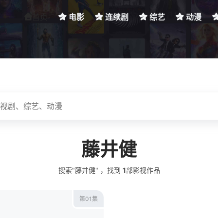
首页
电影
连续剧
综艺
动漫
藤井健
搜索"藤井健" ，找到
1
部影视作品
第01集