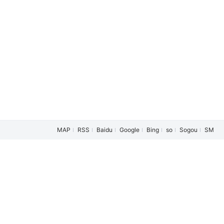
寻
/
塚本高史
/
美村里江
/
成膳任
/
增田梨沙
/
齐藤百花
/
大城龙永
MAP
RSS
Baidu
Google
Bing
so
Sogou
SM