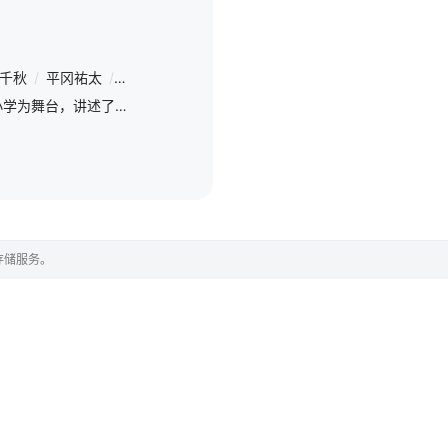
千秋
/
平冈祐太
/
高野洸
/
六角慎司
/
田边诚一
/
吉泽悠
/
加藤千
本剧改编自同名漫画，以小学为舞台，讲述了头发蓬乱、态度冷漠、颇爱抱怨的保健室校医牧野，用自身的观察力看穿“无法用语言表达的SOS”，帮助孩子们走向未来的暖心故事。
存储服务。